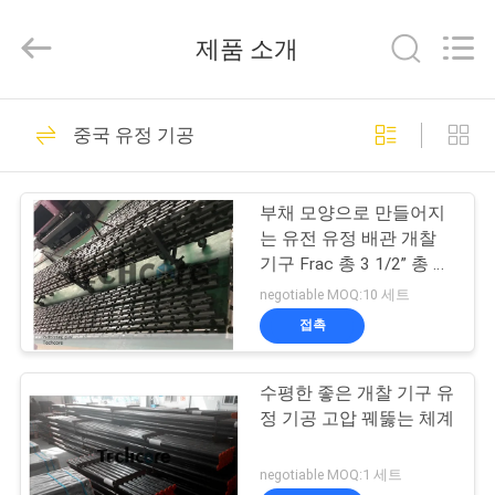
©
2018
-
제품 소개
2026
Techcore
Oil
Tools
집
Co.,Ltd,.
36
All
중국 유정 기공
Rights
Reserved.
다운 홀 기름 공구
제
부채 모양으로 만들어지
품
는 유전 유정 배관 개찰
기구 Frac 총 3 1/2” 총 몸
을 꿰뚫기
negotiable MOQ:10 세트
우
접촉
60
리
수평한 좋은 개찰 기구 유
에
교련 줄기 검사 도구
정 기공 고압 꿰뚫는 체계
대
negotiable MOQ:1 세트