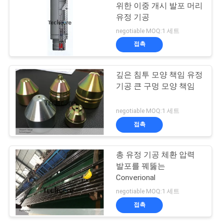
위한 이중 개시 발포 머리
BLOG
유정 기공
13
negotiable MOQ:1 세트
접촉
사
유정 완료 공구
이
깊은 침투 모양 책임 유정
기공 큰 구멍 모양 책임
트
맵
negotiable MOQ:1 세트
접촉
15
PRIVACY
총 유정 기공 체환 압력
교량 마개
POLICY
발포를 꿰뚫는
Converional
negotiable MOQ:1 세트
접촉