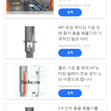
negotiable MOQ:1 세트
연
접촉
28
락
검사자 벨브를 선정
API 유정 케이싱 기공 모
주
래 증거 총을 꿰뚫기의 기
하십시오
세
계적인 발포 머리
negotiable MOQ:1 세트
요
접촉
뉴
좋은 기공 총 체계 HT는
16
타임 딜레이 전송 장치 노
스
선 이중으로 합니다
RD 회람 벨브
negotiable MOQ:1 세트
경
접촉
우
2.9 인치 총을 꿰뚫기를