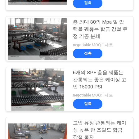
하
접촉
여
총 최대 80의 Mpa 일 압
20
력을 꿰뚫는 합금 강철 유
공
구멍 DST를 여십시
정 기공 분쇄
장
negotiable MOQ:1 세트
오
접촉
여
행
6개의 SPF 총을 꿰뚫는
관통되는 좋은 케이싱 고
압 15000 PSI
품
33
negotiable MOQ:1 세트
검색 가능한 포장업
질
접촉
관
자
고압 유정 관통되는 케이
리
싱 높은 탄 조밀도 합금
강철 물자