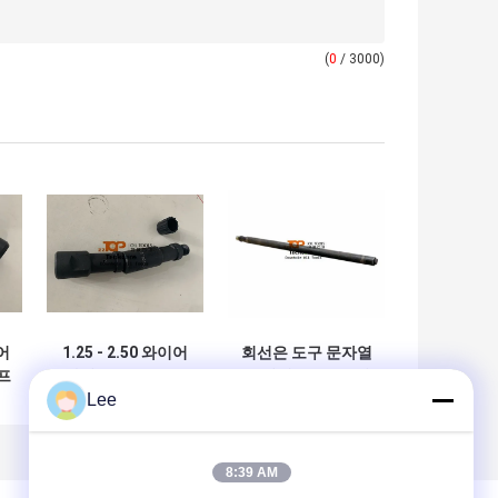
(
0
/ 3000)
어
1.25 - 2.50 와이어
회선은 도구 문자열
프
라인 툴은 oilfield
을 위해 / 표준 줄기
Lee
작동을 위한 스위블
웨이트 바를 막습니
관 이음쇠를 묶습니
다
다
8:39 AM