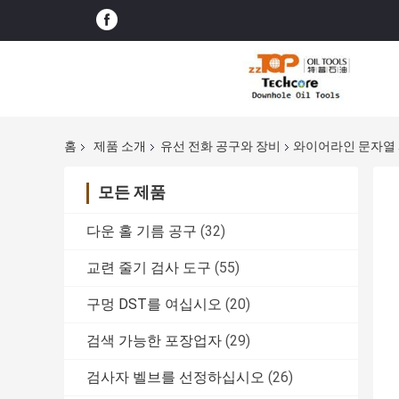
홈
제품 소개
유선 전화 공구와 장비
와이어라인 문자열 
모든 제품
다운 홀 기름 공구
(32)
교련 줄기 검사 도구
(55)
구멍 DST를 여십시오
(20)
검색 가능한 포장업자
(29)
검사자 벨브를 선정하십시오
(26)