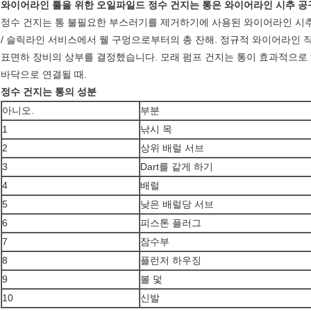
와이어라인 툴을 위한 오일파일드 정수 건지는 통은 와이어라인 시추 공
정수 건지는 통 불필요한 부스러기를 제거하기에 사용된 와이어라인 시추 
/ 슬릭라인 서비스에서 웰 구멍으로부터의 총 잔해. 정규적 와이어라인 
표면하 장비의 상부를 결정했습니다. 모래 펌프 건지는 통이 효과적으로 
바닥으로 연결될 때.
정수 건지는 통의 성분
아니오.
부분
1
낚시 목
2
상위 배럴 서브
3
Dart를 같게 하기
4
배럴
5
낮은 배럴당 서브
6
피스톤 플러그
7
잠수부
8
플런저 하우징
9
볼 덫
10
신발