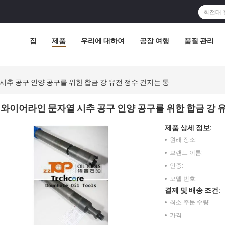
집
제품
우리에 대하여
공장 여행
품질 관리
시추 공구 인양 공구를 위한 합금 강 유전 정수 건지는 통
와이어라인 문자열 시추 공구 인양 공구를 위한 합금 강 
제품 상세 정보:
원래 장소:
브랜드 이름:
인증:
모델 번호:
결제 및 배송 조건:
최소 주문 수량:
가격: