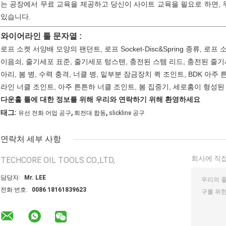
는 공장에서 무료 교육을 제공하고 당신이 사이트 교육을 필요로 하면,
있습니다.
와이어라인 툴 문자열 :
로프 소켓 서양배 모양의 팬던트, 로프 Socket-Disc&Spring 종류, 로
이음쇠, 줄기세포 표준, 줄기세포 텅스텐, 충전된 스템 리드, 충전된 줄기세
아리, 봄 병, 수력 충격, 너클 병, 밑부분 잠금장치 퀵 조인트, BDK 아주 
라인 너클 조인트, 아주 튼튼하 너클 조인트, 봄 집중기, 세로홈이 형성
다운홀 툴에 대한 정보를 위해 우리와 연락하기 위해 환영하세요
,
,
태그:
유선 전화 어업 공구
회전대 합동
slickline 공구
연락처 세부 사항
회사에 직접
TECHCORE OIL TOOLS CO.,LTD,
담당자:
Mr. LEE
전화 번호:
0086 18161839623