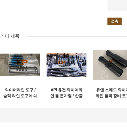
기타 제품
와이어라인 도구 /
API 유전 와이어라
유엔 스레드 와이
슬릭 라인 도구에 대
인 툴 문자열 / 합금
라인 툴과 장비 로
한 PX 평형 프롱 타
강 슬릭 라인 도구
소켓 배 드롭형
입
끈