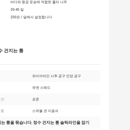
바다와 항공 운송에 적합한 폴리 나무
30-45 일
200은 / 달에서 설정합니다
수 건지는 통
와이어라인 시추 공구 인양 공구
유엔 스레드
건:
표준
름:
스위블 관 이음쇠
지는 통을 묶습니다
정수 건지는 통 슬릭라인을 잡기
,