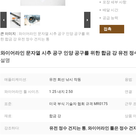
포장 세부 사항:
배달 시간:
공급 능력:
접촉
큰 이미지 :
와이어라인 문자열 시추 공구 인양 공구를 위
한 합금 강 유전 정수 건지는 통
와이어라인 문자열 시추 공구 인양 공구를 위한 합금 강 유전 정
설명
애플리케이션:
유전 회선 낚시 작동
용법:
와이어라인 툴 사이즈:
1.25 내지 2.50
연결:
표준:
미국 부식 기술자 협회 규격 MR0175
근무 조
재료:
합금 강
상품 이
유전 정수 건지는 통
와이어라인 툴은 정수 건
강조하다:
,