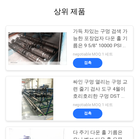
상위 제품
가득 차있는 구멍 검색 가
능한 포장업자 다운 홀 기
름은 9 5/8" 10000 PSI 좋
은 테스트를 도구로 만듭
negotiable MOQ:1 세트
니다
접촉
싸인 구멍 열리는 구멍 교
련 줄기 검사 도구 4월이
호리호리한 구멍 DST 공
구를 도구로 만듭니다
negotiable MOQ:1 세트
접촉
다 주기 다운 홀 기름은