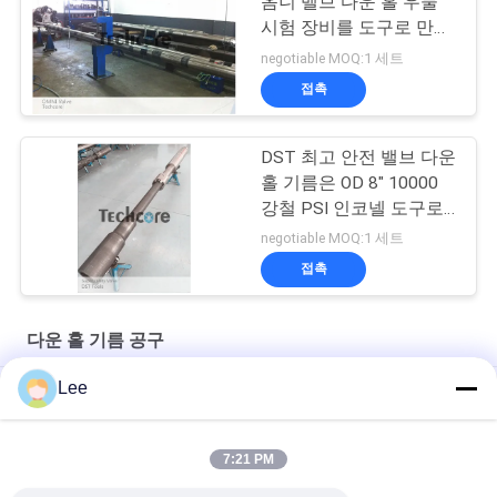
옴니 벨브 다운 홀 우물
시험 장비를 도구로 만듭
니다
negotiable MOQ:1 세트
접촉
DST 최고 안전 밸브 다운
홀 기름은 OD 8" 10000
강철 PSI 인코넬 도구로
만듭니다
negotiable MOQ:1 세트
접촉
다운 홀 기름 공구
Lee
파쇄 작동을 위한 대기 방출판 순환밸브
케이스 구멍 드릴 굴대 수력 충격은 하향식 도구를 기름을 칩니다
7:21 PM
드릴 굴대 우회 풀 보어 되찾을 수 있는 순환밸브