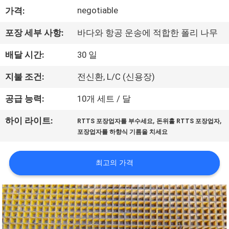
하
negotiable
가격:
여
포장 세부 사항:
바다와 항공 운송에 적합한 폴리 나무
공
배달 시간:
30 일
장
지불 조건:
전신환, L/C (신용장)
여
공급 능력:
10개 세트 / 달
행
,
,
하이 라이트:
RTTS 포장업자를 부수세요
돈위홀 RTTS 포장업자
포장업자를 하향식 기름을 치세요
품
최고의 가격
질
관
리