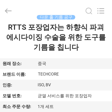
©
2018
-
2026
Techcore
다운 홀 기름 공구
Oil
Tools
RTTS 포장업자는 하향식 파괴
집
Co.,Ltd,.
All
Rights
에시다이징 수술을 위한 도구를
Reserved.
제
기름을 칩니다
품
원래 장소:
중국
우
TECHCORE
브랜드 이름:
리
ISO, BV
인증:
에
모델 번호:
균열 서비스를 위한 포장업자
대
최소 주문 수량:
1개 세트