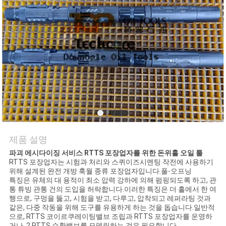
연
락
주
세
요
뉴
제품 설명
스
파괴 에시다이징 서비스 RTTS 포장업자를 위한 돈위홀 오일 툴
RTTS 포장업자는 시험과 처리와 스퀴이즈시멘팅 작전에 사용하기
위해 설계된 완전 개방 훅월 종류 포장업자입니다.풀-오프닝
특징은 유체의 대 용적이 최소 압력 강하에 의해 펌핑되도록 하고, 관
경
통 튜빙 관통 건의 도입을 허락합니다.이러한 특징은 더 홀에서 한 여
행으로, 구멍을 뚫고, 시험을 받고, 다루고, 압착되고 레퍼라팅 것과
같은, 다중 작동을 위해 도구를 유용하게 하는 것을 돕습니다.일반적
우
으로, RTTS 코이르쿠레이팅밸브 조립과 RTTS 포장업자를 운영하
거나, 2 RTTS 순환밸브를 모델링하는 것은 필요합니다