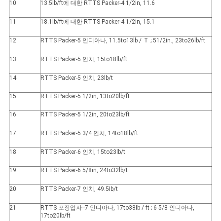
10
13.5lb/ft에 대한 RTTS Packer-4 1/2in, 11.6
11
18.1lb/ft에 대한 RTTS Packer-4 1/2in, 15.1
12
RTTS Packer-5 인디아나, 11.5to13lb / Ｔ ; 51/2in., 23to26lb/ft
13
RTTS Packer-5 인치, 15to18lb/ft
14
RTTS Packer-5 인치, 23lb/t
15
RTTS Packer-5 1/2in, 13to20lb/ft
16
RTTS Packer-5 1/2in, 20to23lb/ft
17
RTTS Packer-5 3/4 인치, 14to18lb/ft
18
RTTS Packer-6 인치, 15to23lb/t
19
RTTS Packer-6 5/8in, 24to32lb/t
20
RTTS Packer-7 인치, 49.5Ib/t
21
RTTS 포장업자--7 인디아나, 17to38lb / ft
;
6 5/8 인디아나,
17to20lb/ft