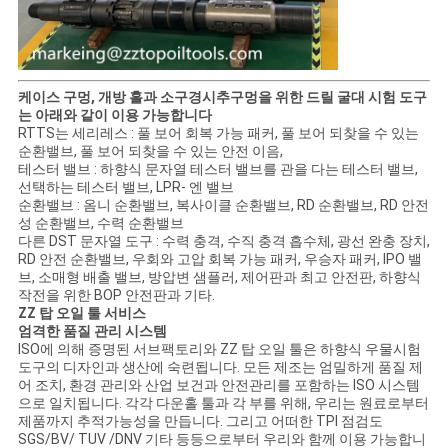
케이스 구멍, 개방 홀과 소구경시추구멍을 위한 드릴 굴대 시험 도구
는 아래와 같이 이용 가능합니다
RTTS는 세리레스 : 풀 보어 회복 가능 패커, 풀 보어 되찾을 수 있는
순환밸브, 풀 보어 되찾을 수 있는 안전 이음,
테스터 밸브 : 하향식 문자열 테스터 밸브를 관을 다는 테스터 밸브,
선택하는 테스터 밸브, LPR- 엔 밸브
순환밸브 : 옴니 순환밸브, 복사이클 순환밸브, RD 순환밸브, RD 안전
성 순환밸브, 수력 순환밸브
다른 DST 문자열 도구 : 수력 충격, 수직 충격 흡수체, 광선 완충 장치,
RD 안전 순환밸브, 우회와 고압 회복 가능 패커, 우승자 패커, IPO 밸
브, 소매형 배출 밸브, 방압변 샘플러, 제어판과 최고 안전판, 하향식
작전을 위한 BOP 안전판과 기타.
ZZ 탑 오일 툴 서비스
엄격한 품질 관리 시스템
ISO에 의해 증명된 서브팩토리와 ZZ 탑 오일 툴은 하향식 우물시험
도구의 디자인과 생산에 숙련됩니다. 모든 제조는 엄밀하게 품질 제
어 조치, 환경 관리와 산업 보건과 안전관리를 포함하는 ISO 시스템
으로 일치됩니다. 각각 다운홀 툴과 각 부를 위해, 우리는 원료로부터
제품까지 추적가능성을 만듭니다. 그리고 어떠한 TPI 점검도
SGS/BV/ TUV /DNV 기타 등등으로부터 우리와 함께 이용 가능합니