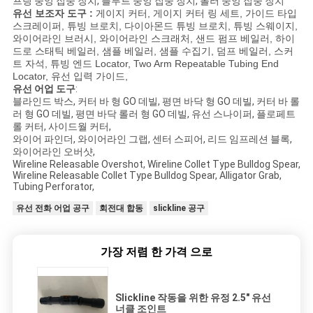
프링 중앙 집중 장치, 플루트 중앙 집중 장치, 롤러 중앙 집중 장치
유선
보조자
도구
:
게이지 커터, 게이지 커터 링 세트, 가이드 타입
스크레이퍼, 튜빙 브로치, 다이아몬드 튜빙 브로치, 튜빙 스웨이지,
와이어라인 브러시, 와이어라인 스크래처, 샌드 펌프 베일러, 하이
드로 스태틱 베일러, 샘플 베일러, 샘플 수집기, 덤프 베일러, 스커
트 자석, 튜빙 엔드 Locator, Two Arm Repeatable Tubing End
Locator, 유선 입력 가이드,
유선
어업
도구
:
블라인드 박스, 커터 바 형 GO 데빌, 평면 바닥 형 GO 데빌, 커터 바 롤
러 형 GO 데빌, 평면 바닥 롤러 형 GO 데빌, 유선 스나이퍼, 플로페트
롤 커터, 사이드월 커터,
와이어 파인더, 와이어라인 그랩, 센터 스피어, 리드 임프레션 블록,
와이어라인 오버샷,
Wireline Releasable Overshot, Wireline Collet Type Bulldog Spear,
Wireline Releasable Collet Type Bulldog Spear, Alligator Grab,
Tubing Perforator,
유선 전화 어업 공구
회전대 합동
slickline 공구
가장 저렴 한 가격 으로
Slickline 작동을 위한 유정 2.5" 유선
너클 조인트