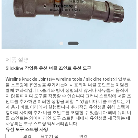
연
락
주
세
제품 설명
요
Slickline 작업용 유선 너클 조인트 유선 도구
Wireline Knuckle Joints는 wireline tools / slickline tools의 일부로
뉴
툴 스트링에 유연성을 추가하는데 사용되며 너클 조인트는 이탈된
웰에 효과적입니다.줄기와 병이 정렬되지 않거나 자유롭게 움직이
스
지 않을 때마다 도구를 작동할 수 없습니다.그러나 스트링에 너클 조
인트를 추가하면 이러한 상황을 피할 수 있습니다.너클 조인트는 기
계 용기 바로 아래에서 실행됩니다.추가적인 유연성을 위해 스템과
항아리 사이에 추가 너클 조인트를 포함할 수 있습니다.헤비 듀티 너
경
클 조인트는 와이어 라인 도구 스트링 내에서 유연성을 제공하는 데
사용되는 도구 스트링 액세서리입니다.
우
유선 도구 스트링 사양
외경
물고기 목
연결