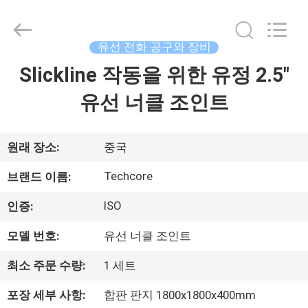
©
2018
-
2026
Techcore
유선 전화 공구와 장비
Oil
Tools
Slickline 작동을 위한 유정 2.5"
집
Co.,Ltd,.
All
Rights
유선 너클 조인트
Reserved.
제
품
원래 장소:
중국
Techcore
브랜드 이름:
우
ISO
인증:
리
모델 번호:
유선 너클 조인트
에
최소 주문 수량:
1 세트
대
포장 세부 사항:
합판 판지 1800x1800x400mm