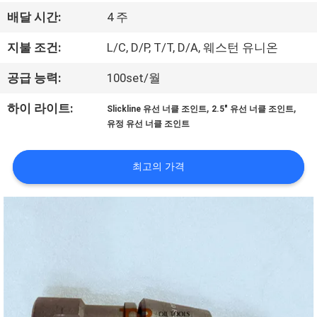
하
배달 시간:
4 주
여
지불 조건:
L/C, D/P, T/T, D/A, 웨스턴 유니온
공
공급 능력:
100set/월
장
,
,
하이 라이트:
Slickline 유선 너클 조인트
2.5" 유선 너클 조인트
유정 유선 너클 조인트
여
행
최고의 가격
품
질
관
리