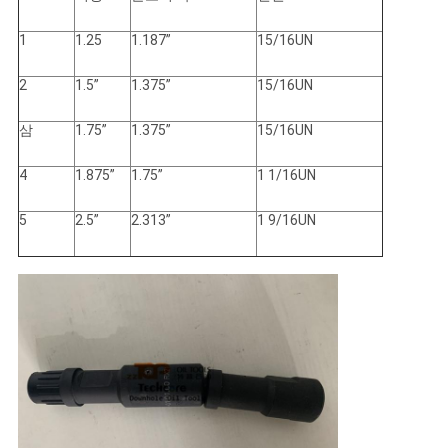
사
1
1.25
1.187”
15/16UN
이
2
1.5”
1.375”
15/16UN
트
삼
1.75”
1.375”
15/16UN
맵
4
1.875”
1.75”
1 1/16UN
5
2.5”
2.313”
1 9/16UN
PRIVACY
POLICY