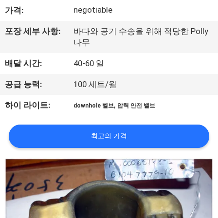
하
negotiable
가격:
여
포장 세부 사항:
바다와 공기 수송을 위해 적당한 Polly
나무
공
배달 시간:
40-60 일
장
공급 능력:
100 세트/월
여
,
하이 라이트:
downhole 벨브
압력 안전 밸브
행
최고의 가격
품
질
관
리