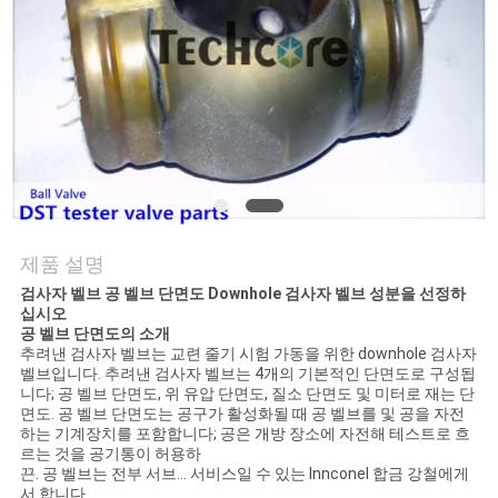
연
락
주
세
요
제품 설명
뉴
검사자 벨브 공 벨브 단면도 Downhole 검사자 벨브 성분을 선정하
십시오
공 벨브 단면도의 소개
스
추려낸 검사자 벨브는 교련 줄기 시험 가동을 위한 downhole 검사자
벨브입니다.
추려낸 검사자 벨브는 4개의 기본적인 단면도로 구성됩
니다; 공 벨브 단면도, 위 유압 단면도, 질소 단면도 및 미터로 재는 단
면도. 공 벨브 단면도는 공구가 활성화될 때 공 벨브를 및 공을 자전
경
하는 기계장치를 포함합니다; 공은 개방 장소에 자전해 테스트로 흐
르는 것을 공기통이 허용하
우
끈. 공 벨브는 전부 서브… 서비스일 수 있는 Innconel 합금 강철에게
서 합니다.