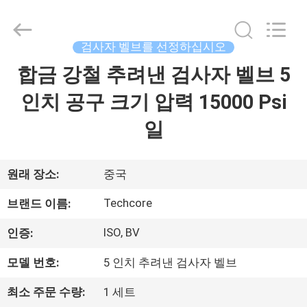
©
2018
-
2026
Techcore
검사자 벨브를 선정하십시오
Oil
Tools
합금 강철 추려낸 검사자 벨브 5
집
Co.,Ltd,.
All
Rights
인치 공구 크기 압력 15000 Psi
Reserved.
제
일
품
원래 장소:
중국
우
Techcore
브랜드 이름:
리
ISO, BV
인증:
에
모델 번호:
5 인치 추려낸 검사자 벨브
대
최소 주문 수량:
1 세트