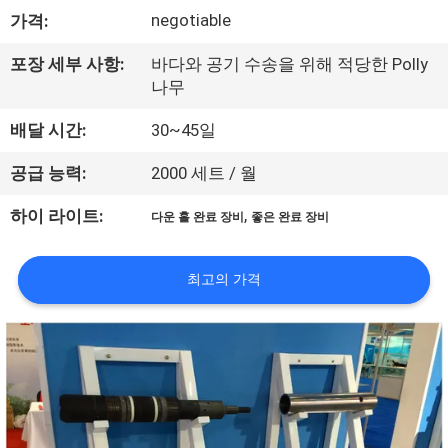
하
negotiable
가격:
여
포장 세부 사항:
바다와 공기 수송을 위해 적당한 Polly
나무
공
배달 시간:
30~45일
장
공급 능력:
2000 세트 / 월
여
,
하이 라이트:
다운 홀 완료 장비
좋은 완료 장비
행
최고의 가격
품
질
관
리