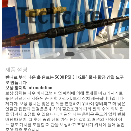
연
락
주
세
요
제품 설명
뉴
반대로 부식 다운 홀 완료는 5000 PSI 3 1/2를” 물자 합금 강철 도구
로 만듭니다
보상 장치의 Introudction
스
보상 장치는 다수 바다표범 어업 패킹에 의해 물개를 미끄러지기로
좋은 완료에서 사용된 끈 저항 가감기, 보상 장치 제공됩니다입니다.
게다가, 보상 장치는 많은 핀 위를 연결하기 위하여 장비되고 더 낮은
연결관 집합과 연결은은 위치의 필요조건에 따라 핀의 수에 의해 힘
경
을 당겨서 조정될 수 있습니다. 배관의 내부 응력은 온도와 압력 변화
바뀐 때문이, 그 후에 중앙 관의 가위 핀은 잘리고 배관의 긴장이 어
우
느 정도 가치를 도달할 때 관을 보상하고 조정하기 위하여 풀어 놓인
중앙 관은 묶습니다.