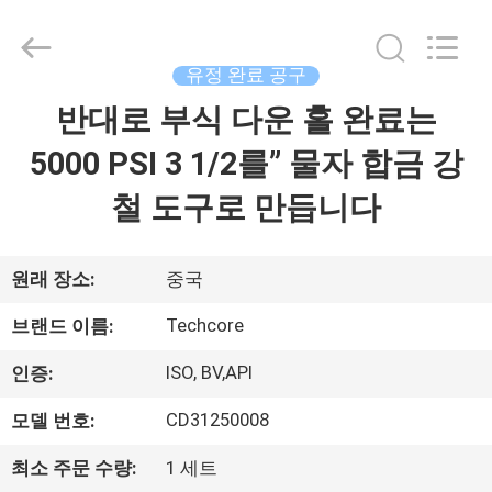
©
2018
-
2026
Techcore
유정 완료 공구
Oil
Tools
반대로 부식 다운 홀 완료는
집
Co.,Ltd,.
All
Rights
5000 PSI 3 1/2를” 물자 합금 강
Reserved.
제
철 도구로 만듭니다
품
원래 장소:
중국
우
Techcore
브랜드 이름:
리
ISO, BV,API
인증:
에
CD31250008
모델 번호:
대
최소 주문 수량:
1 세트