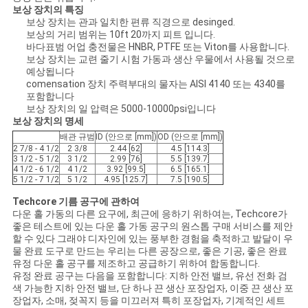
보상 장치의 특징
보상 장치는 관과 일치한 편류 직경으로 desinged.
사
보상의 거리 범위는 10ft 20까지 피트 입니다.
바다표범 어업 충전물은 HNBR, PTFE 또는 Viton를 사용합니다.
이
보상 장치는 교련 줄기 시험 가동과 생산 우물에서 사용될 것으로
예상됩니다
트
comensation 장치 주력부대의 물자는 AISI 4140 또는 4340를
포함합니다
맵
보상 장치의 일 압력은 5000-10000psi입니다
보상 장치의 명세
배관 규범
ID (안으로 [mm])
OD (안으로 [mm])
2 7/8 - 4 1/2
2 3/8
2.44 [62]
4.5 [114.3]
PRIVACY
3 1/2 - 5 1/2
3 1/2
2.99 [76]
5.5 [139.7]
4 1/2 - 6 1/2
4 1/2
3.92 [99.5]
6.5 [165.1]
POLICY
5 1/2 - 7 1/2
5 1/2
4.95 [125.7]
7.5 [190.5]
Techcore 기름 공구에 관하여
다운 홀 가동의 다른 요구에, 최근에 응하기 위하여는, Techcore가
좋은 테스트에 있는 다운 홀 가동 공구의 원스톱 구매 서비스를 제안
할 수 있다 그래야 디자인에 있는 풍부한 경험을 축적하고 발달이 우
물 완료 도구로 만드는 우리는 다른 공장으로, 좋은 기공, 좋은 완료
유정 다운 홀 공구를 제조하고 공급하기 위하여 합동합니다.
유정 완료 공구는 다음을 포함합니다: 지하 안전 밸브, 유선 전화 검
색 가능한 지하 안전 밸브, 단 하나 끈 생산 포장업자, 이중 끈 생산 포
장업자, 소매, 젖꼭지 등을 미끄러져 특히 포장업자, 기계적인 세트