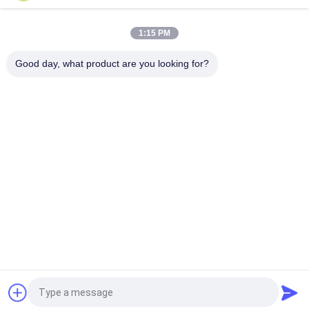
자
1:15 PM
무쇠 다운 홀 완료는 드릴 가능 교량 마개 7"를 녹슬지 않는 싸는 도
구로 만듭니다
Good day, what product are you looking for?
모든
다운 홀 기름 공구
교련 줄기 검사 도구
구멍 DST를 여십시
검색 가능한 포장업
오
자
검사자 벨브를 선정
RD 회람 벨브
하십시오
유정 완료 공구
교량 마개
견적 요청