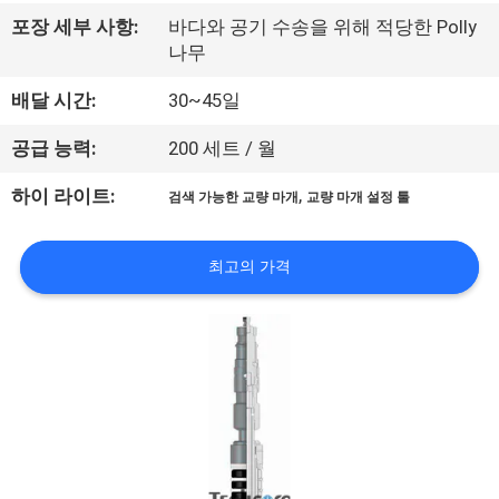
하
포장 세부 사항:
바다와 공기 수송을 위해 적당한 Polly
여
나무
배달 시간:
30~45일
공
공급 능력:
200 세트 / 월
장
,
하이 라이트:
검색 가능한 교량 마개
교량 마개 설정 툴
여
행
최고의 가격
품
질
관
리