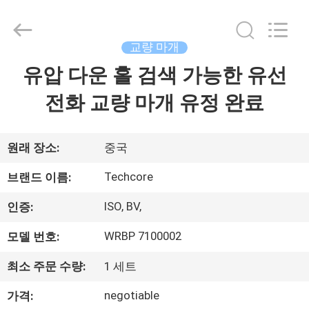
©
2018
-
2026
Techcore
교량 마개
Oil
Tools
유압 다운 홀 검색 가능한 유선
집
Co.,Ltd,.
All
Rights
전화 교량 마개 유정 완료
Reserved.
제
품
원래 장소:
중국
Techcore
브랜드 이름:
우
ISO, BV,
인증:
리
WRBP 7100002
모델 번호:
에
최소 주문 수량:
1 세트
대
negotiable
가격: