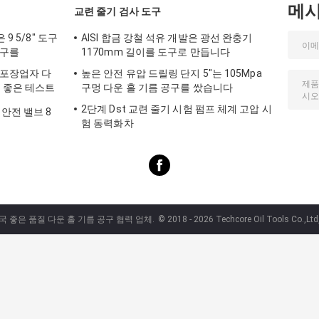
메
교련 줄기 검사 도구
9 5/8" 도구
AISI 합금 강철 석유 개발은 광선 완충기
도구를
1170mm 길이를 도구로 만듭니다
 포장업자 다
높은 안전 유압 드릴링 단지 5"는 105Mpa
PSI 좋은 테스트
구멍 다운 홀 기름 공구를 쌌습니다
2단계 Dst 교련 줄기 시험 펌프 체계 고압 시
 안전 밸브 8
험 동력화차
중국 좋은 품질 다운 홀 기름 공구 협력 업체.
© 2018 - 2026 Techcore Oil Tools Co.,Ltd,