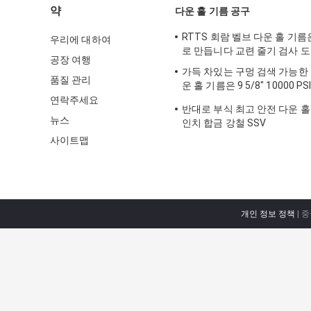
약
다운 홀 기름 공구
RTTS 회람 벨브 다운 홀 기름은 
우리에 대하여
로 만듭니다 교련 줄기 검사 
공장 여행
가득 차있는 구멍 검색 가능한
품질 관리
운 홀 기름은 9 5/8" 10000 
를 도구로 만듭니다
연락주세요
반대로 부식 최고 안전 다운 홀
뉴스
인치 합금 강철 SSV
사이트맵
개인 정보 정책
| 