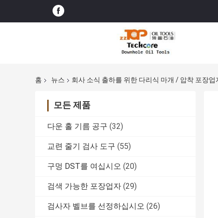
홈
뉴스
회사 소식 출하를 위한 다리식 마개 / 압착 포장업
모든 제품
다운 홀 기름 공구
(32)
교련 줄기 검사 도구
(55)
구멍 DST를 여십시오
(20)
검색 가능한 포장업자
(29)
검사자 벨브를 선정하십시오
(26)